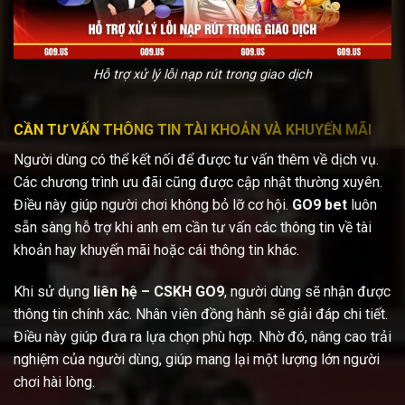
Hỗ trợ xử lý lỗi nạp rút trong giao dịch
CẦN TƯ VẤN THÔNG TIN TÀI KHOẢN VÀ KHUYẾN MÃI
Người dùng có thể kết nối để được tư vấn thêm về dịch vụ.
Các chương trình ưu đãi cũng được cập nhật thường xuyên.
Điều này giúp người chơi không bỏ lỡ cơ hội.
GO9 bet
luôn
sẵn sàng hỗ trợ khi anh em cần tư vấn các thông tin về tài
khoản hay khuyến mãi hoặc cái thông tin khác.
Khi sử dụng
liên hệ – CSKH GO9
, người dùng sẽ nhận được
thông tin chính xác. Nhân viên đồng hành sẽ giải đáp chi tiết.
Điều này giúp đưa ra lựa chọn phù hợp. Nhờ đó, nâng cao trải
nghiệm của người dùng, giúp mang lại một lượng lớn người
chơi hài lòng.