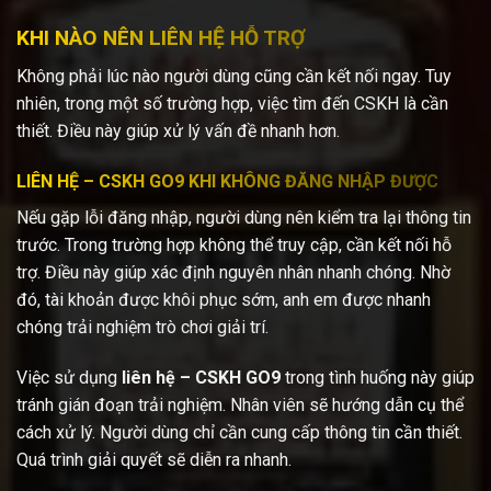
KHI NÀO NÊN LIÊN HỆ HỖ TRỢ
Không phải lúc nào người dùng cũng cần kết nối ngay. Tuy
nhiên, trong một số trường hợp, việc tìm đến CSKH là cần
thiết. Điều này giúp xử lý vấn đề nhanh hơn.
LIÊN HỆ – CSKH GO9 KHI KHÔNG ĐĂNG NHẬP ĐƯỢC
Nếu gặp lỗi đăng nhập, người dùng nên kiểm tra lại thông tin
trước. Trong trường hợp không thể truy cập, cần kết nối hỗ
trợ. Điều này giúp xác định nguyên nhân nhanh chóng. Nhờ
đó, tài khoản được khôi phục sớm, anh em được nhanh
chóng trải nghiệm trò chơi giải trí.
Việc sử dụng
liên hệ – CSKH GO9
trong tình huống này giúp
tránh gián đoạn trải nghiệm. Nhân viên sẽ hướng dẫn cụ thể
cách xử lý. Người dùng chỉ cần cung cấp thông tin cần thiết.
Quá trình giải quyết sẽ diễn ra nhanh.