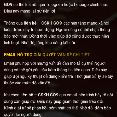
GO9
có thể kết nối qua Telegram hoặc fanpage chính thức.
Điều này mang lại sự tiện lợi.
Thông qua
liên hệ – CSKH GO9
, các nền tảng mạng xã hội
luôn được duy trì hoạt động. Người dùng có thể nhận thông
báo mới nhất. Đồng thời, việc giúp đỡ cũng được thực hiện
linh hoạt. Nhờ đó, tăng khả năng kết nối.
EMAIL HỖ TRỢ GIẢI QUYẾT VẤN ĐỀ CHI TIẾT
Email phù hợp với những vấn đề cần mô tả cụ thể. Người
dùng có thể gửi yêu cầu kèm thông tin liên quan. Điều này
giúp đội ngũ kỹ thuật dễ dàng kiểm tra. Thời gian xử lý sẽ tùy
thuộc vào mức độ vấn đề.
Khi chọn
liên hệ – CSKH GO9
qua email, nên trình bày rõ nội
dung cần giúp đỡ. Điều này giúp giảm thời gian trao đổi.
Kênh giải trí sẽ phản hồi sớm nhất có thể. Nhờ đó, đảm bảo
quyền lợi người dùng.