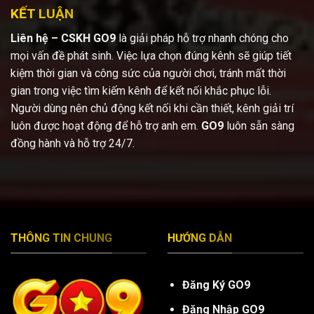
KẾT LUẬN
Liên hệ – CSKH GO9
là giải pháp hỗ trợ nhanh chóng cho
mọi vấn đề phát sinh. Việc lựa chọn đúng kênh sẽ giúp tiết
kiệm thời gian và công sức của người chơi, tránh mất thời
gian trong việc tìm kiếm kênh để kết nối khắc phục lỗi.
Người dùng nên chủ động kết nối khi cần thiết, kênh giải trí
luôn được hoạt động để hỗ trợ anh em.
GO9
luôn sẵn sàng
đồng hành và hỗ trợ 24/7.
THÔNG TIN CHUNG
HƯỚNG DẪN
Đăng Ký GO9
Đăng Nhập GO9