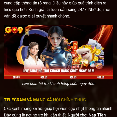
cung cấp thông tin rõ ràng. Điều này giúp quá trình diễn ra
hiệu quả hơn. Kênh giải trí luôn sẵn sàng 24/7. Nhờ đó, mọi
vấn đề được giải quyết nhanh chóng.
Live chat hỗ trợ khách hàng suốt ngày đêm
TELEGRAM VÀ MẠNG XÃ HỘI CHÍNH THỨC
Các kênh mạng xã hội giúp hội viên cập nhật thông tin nhanh.
Đây cũng là nơi hỗ trợ khi cần thiết. Người chơi
Nạp Tiền