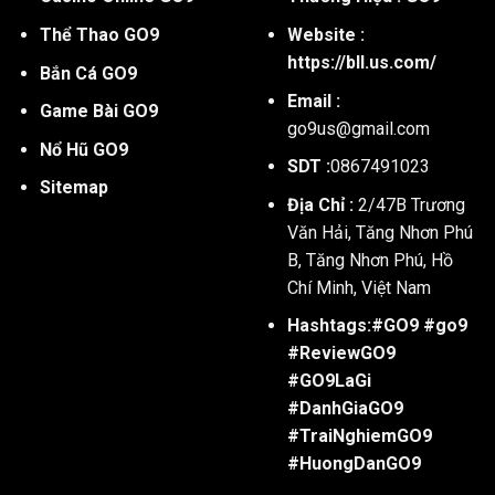
Thể Thao GO9
Website :
https://bll.us.com/
Bắn Cá GO9
Email :
Game Bài GO9
go9us@gmail.com
Nổ Hũ GO9
SDT :
0867491023
Sitemap
Địa Chỉ :
2/47B Trương
Văn Hải, Tăng Nhơn Phú
B, Tăng Nhơn Phú, Hồ
Chí Minh, Việt Nam
Hashtags:#GO9 #go9
#ReviewGO9
#GO9LaGi
#DanhGiaGO9
#TraiNghiemGO9
#HuongDanGO9