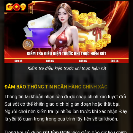
Kiểm tra điều kiện trước khi thực hiện rút
ĐẢM BẢO THÔNG TIN NGÂN HÀNG CHÍNH XÁC
Thông tin tài khoản nhận cần được nhập chính xác tuyệt đối.
Sai sót có thể khiến giao dịch bị gián đoạn hoặc thất bại.
Người chơi nên kiểm tra lại nhiều lần trước khi xác nhận. Đây
là yếu tố quan trọng trong quá trình lấy tiền về tài khoản.
Trong khi sử dụng
rút tiền GO9
, việc đảm bảo dữ liệu chính