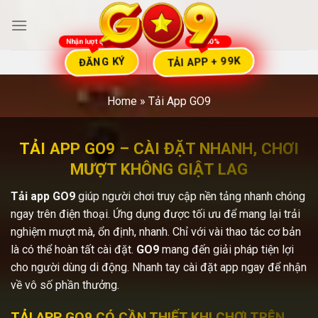
Bỏ
qua
nội
dung
ĐĂNG KÝ
TẢI APP + 99K
Home
»
Tải App GO9
TẢI APP GO9 – CÀI ĐẶT NHANH, CHƠI
MƯỢT KHÔNG GIẬT LAG
Tải app GO9
giúp người chơi truy cập nền tảng nhanh chóng
ngay trên điện thoại. Ứng dụng được tối ưu để mang lại trải
nghiệm mượt mà, ổn định, nhanh. Chỉ với vài thao tác cơ bản
là có thể hoàn tất cài đặt.
GO9
mang đến giải pháp tiện lợi
cho người dùng di động. Nhanh tay cài đặt app ngay để nhận
về vô số phần thưởng.
TẢI APP GO9 CÓ CẦN THIẾT KHI CHƠI TRÊN