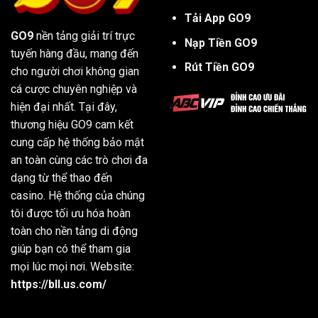
Tải App GO9
GO9
nền tảng giải trí trực
Nạp Tiền GO9
tuyến hàng đầu, mang đến
Rút Tiền GO9
cho người chơi không gian
cá cược chuyên nghiệp và
hiện đại nhất. Tại đây,
thương hiệu GO9 cam kết
cung cấp hệ thống bảo mật
an toàn cùng các trò chơi đa
dạng từ thể thao đến
casino. Hệ thống của chúng
tôi được tối ưu hóa hoàn
toàn cho nền tảng di động
giúp bạn có thể tham gia
mọi lúc mọi nơi. Website:
https://bll.us.com/