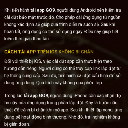
Khi tiến hành
tải app GO9
, người dùng Android nên kiểm tra
cài đặt bảo mật trước đó. Cho phép cài ứng dụng từ nguồn
không xác định sẽ giúp quá trình diễn ra suôn sẻ. Sau khi
hoàn tất, ứng dụng có thể sử dụng ngay. Điều này giúp tiết
kiệm thời gian thao tác.
CÁCH TẢI APP TRÊN IOS KHÔNG BỊ CHẶN
Đối với thiết bị iOS, việc cài đặt app cần thực hiện theo
hướng dẫn riêng. Người dùng có thể truy cập link lắp đặt từ
hệ thống cung cấp. Sau đó, tiến hành cài đặt cấu hình để sử
dụng ứng dụng. Quá trình này không quá phức tạp.
Trong lúc
tải app GO9
, người dùng iPhone cần xác nhận độ
tin cậy của ứng dụng trong phần lắp đặt. Đây là bước cần
thiết để tránh bị chặn khi mở app. Sau khi thiết lập xong, ứng
dụng sẽ hoạt động bình thường. Nhờ đó, trải nghiệm không
bị gián đoạn.