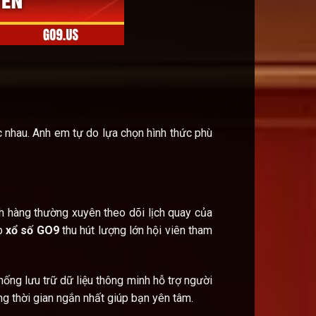
 nhau. Anh em tự do lựa chọn hình thức phù
ch hàng thường xuyên theo dõi lịch quay của
úp
xổ số GO9
thu hút lượng lớn hội viên tham
ống lưu trữ dữ liệu thông minh hỗ trợ người
ng thời gian ngắn nhất giúp bạn yên tâm.