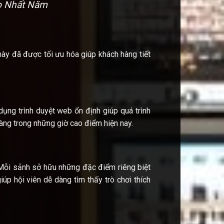
o Nhất Năm
ày đã được tối ưu hóa giúp khách hàng tiết
dụng trình duyệt web ổn định giúp quá trình
àng trong những giờ cao điểm hiện nay.
Mỗi sảnh sở hữu những đặc điểm riêng biệt
úp hội viên dễ dàng tìm thấy trò chơi thích