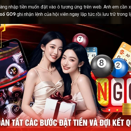
 hàng nhập tiền muốn đặt vào ô tương ứng trên web. Anh em cần 
 số GO9
ghi nhận lệnh của hội viên ngay lập tức rồi lưu trữ trong l