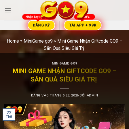
Bỏ
qua
nội
dung
TẢI APP + 99K
ĐĂNG KÝ
Home
»
MiniGame go9
»
Mini Game Nhận Giftcode GO9 –
Săn Quà Siêu Giá Trị
MINIGAME GO9
MINI GAME NHẬN GIFTCODE GO9 –
SĂN QUÀ SIÊU GIÁ TRỊ
ĐĂNG VÀO
THÁNG 5 22, 2026
BỞI
ADMIN
22
Th5