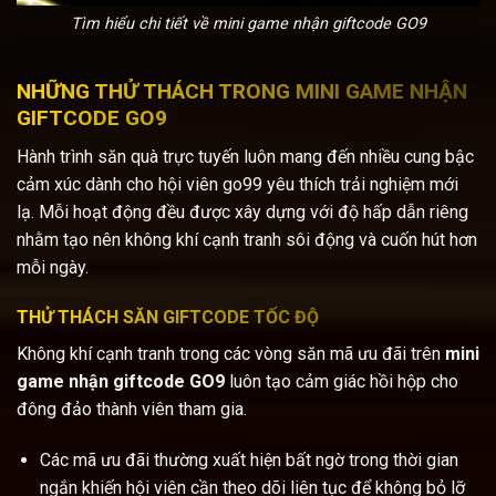
Tìm hiểu chi tiết về mini game nhận giftcode GO9
NHỮNG THỬ THÁCH TRONG MINI GAME NHẬN
GIFTCODE GO9
Hành trình săn quà trực tuyến luôn mang đến nhiều cung bậc
cảm xúc dành cho hội viên go99 yêu thích trải nghiệm mới
lạ. Mỗi hoạt động đều được xây dựng với độ hấp dẫn riêng
nhằm tạo nên không khí cạnh tranh sôi động và cuốn hút hơn
mỗi ngày.
THỬ THÁCH SĂN GIFTCODE TỐC ĐỘ
Không khí cạnh tranh trong các vòng săn mã ưu đãi trên
mini
game nhận giftcode GO9
luôn tạo cảm giác hồi hộp cho
đông đảo thành viên tham gia.
Các mã ưu đãi thường xuất hiện bất ngờ trong thời gian
ngắn khiến hội viên cần theo dõi liên tục để không bỏ lỡ