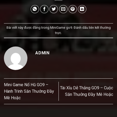
Bài viết này được đăng trong
MiniGame go9
. Đánh dấu
liên kết thường
trực
.
ADMIN
Mini Game Nổ Hũ GO9 –
Tài Xỉu Dễ Thắng GO9 – Cuộc
Hành Trình Săn Thưởng Đầy
Săn Thưởng Đầy Mê Hoặc
Mê Hoặc