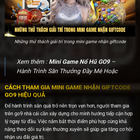
Những thử thách giải trí trong mini game nhận giftcode
Xem thêm :
Mini Game Nổ Hũ GO9
–
Hành Trình Săn Thưởng Đầy Mê Hoặc
CÁCH THAM GIA MINI GAME NHẬN GIFTCODE
GO9 HIỆU QUẢ
Để hành trình săn quà trở nên trọn vẹn hơn, người tham gia
trên go9 nhà cái cần xây dựng cho mình hướng tiếp cận hợp
lý ngay từ đầu. Việc nắm bắt thời điểm phù hợp cùng khả
năng theo dõi sự kiện thường xuyên sẽ giúp gia tăng cơ hội
nhận ưu đãi giá trị.