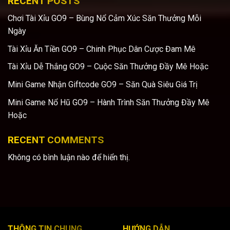
RECENT POSTS
Chơi Tài Xỉu GO9 – Bùng Nổ Cảm Xúc Săn Thưởng Mỗi
Ngày
Tài Xỉu Ăn Tiền GO9 – Chinh Phục Dân Cược Đam Mê
Tài Xỉu Dễ Thắng GO9 – Cuộc Săn Thưởng Đầy Mê Hoặc
Mini Game Nhận Giftcode GO9 – Săn Quà Siêu Giá Trị
Mini Game Nổ Hũ GO9 – Hành Trình Săn Thưởng Đầy Mê
Hoặc
RECENT COMMENTS
Không có bình luận nào để hiển thị.
THÔNG TIN CHUNG
HƯỚNG DẪN