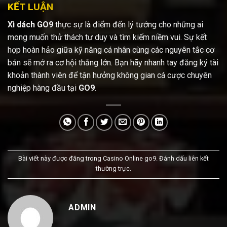
KẾT LUẬN
Xì dách GO9
thực sự là điểm đến lý tưởng cho những ai
mong muốn thử thách tư duy và tìm kiếm niềm vui. Sự kết
hợp hoàn hảo giữa kỹ năng cá nhân cùng các nguyên tắc cơ
bản sẽ mở ra cơ hội thắng lớn. Bạn hãy nhanh tay đăng ký tài
khoản thành viên để tận hưởng không gian cá cược chuyên
nghiệp hàng đầu tại
GO9
.
Bài viết này được đăng trong
Casino Online go9
. Đánh dấu
liên kết
thường trực
.
ADMIN