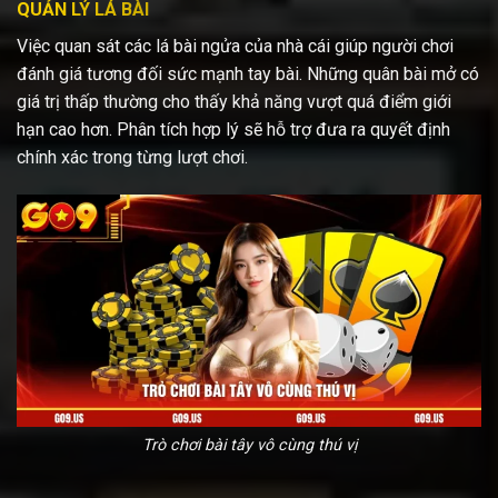
QUẢN LÝ LÁ BÀI
Việc quan sát các lá bài ngửa của nhà cái giúp người chơi
đánh giá tương đối sức mạnh tay bài. Những quân bài mở có
giá trị thấp thường cho thấy khả năng vượt quá điểm giới
hạn cao hơn. Phân tích hợp lý sẽ hỗ trợ đưa ra quyết định
chính xác trong từng lượt chơi.
Trò chơi bài tây vô cùng thú vị