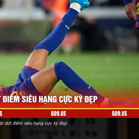
ật dứt điểm siêu hạng cực kỳ đẹp