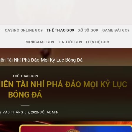
CASINO ONLINE GO9
THỂ THAO GO9
XỔ SỐ GO9
GAME BÀI GO9
MINIGAME GO9
TIN TỨC GO9
LIÊN HỆ GO9
iên Tài Nhí Phá Đảo Mọi Kỷ Lục Bóng Đá
THỂ THAO GO9
IÊN TÀI NHÍ PHÁ ĐẢO MỌI KỶ LỤC
BÓNG ĐÁ
G VÀO
THÁNG 5 2, 2026
BỞI
ADMIN