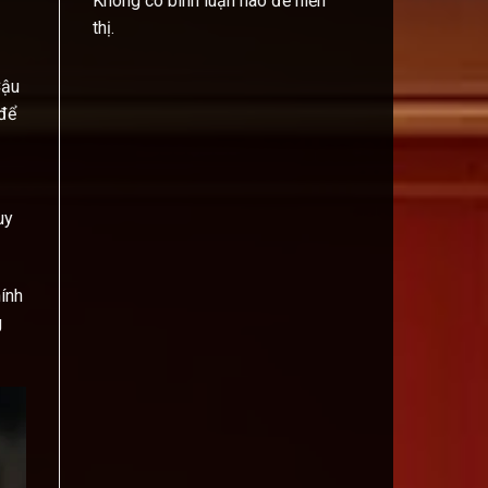
Không có bình luận nào để hiển
thị.
Cậu
 để
uy
ính
g