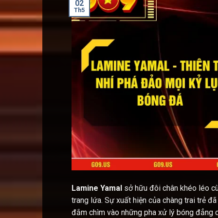
02
Th5
Lamine Yamal
sở hữu đôi chân khéo léo c
trang lứa. Sự xuất hiện của chàng trai trẻ đã
đắm chìm vào những pha xử lý bóng đẳng cấ