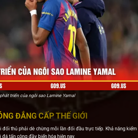
 phát triển của ngôi sao Lamine Yamal
NG ĐẲNG CẤP THẾ GIỚI
ọi đối thủ phải dè chừng mỗi lần đối đầu trực tiếp. Khả năng kiểm
ối đá tấn công đầy biến hóa hiện nay.