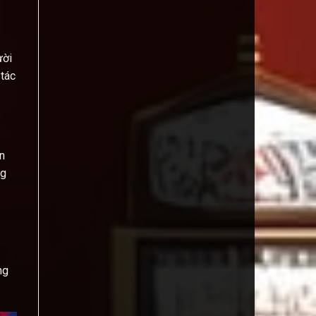
ười
 tác
n
ng
ng