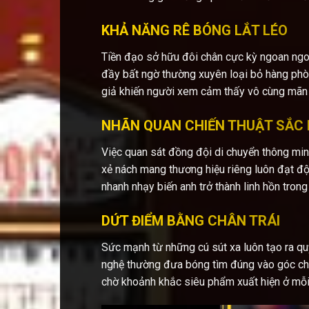
KHẢ NĂNG RÊ BÓNG LẮT LÉO
Tiền đạo sở hữu đôi chân cực kỳ ngoan ngo
đầy bất ngờ thường xuyên loại bỏ hàng phò
giả khiến người xem cảm thấy vô cùng mãn n
NHÃN QUAN CHIẾN THUẬT SẮC
Việc quan sát đồng đội di chuyển thông mi
xẻ nách mang thương hiệu riêng luôn đạt độ
nhanh nhạy biến anh trở thành linh hồn trong
DỨT ĐIỂM BẰNG CHÂN TRÁI
Sức mạnh từ những cú sút xa luôn tạo ra qu
nghệ thường đưa bóng tìm đúng vào góc chết
chờ khoảnh khắc siêu phẩm xuất hiện ở mỗi 