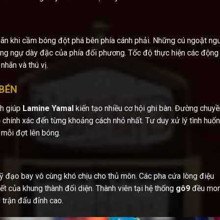
ãn khi cầm bóng đột phá bên phía cánh phải. Những cú ngoặt ng
ng ngự dày đặc của phía đối phương. Tốc độ thực hiện các động
hãn và thú vị.
 BÉN
nh giúp
Lamine Yamal
kiến tạo nhiều cơ hội ghi bàn. Đường chuyề
 chính xác đến từng khoảng cách nhỏ nhất. Tư duy xử lý tình huố
 mỗi đợt lên bóng.
ỹ đạo bay vô cùng khó chịu cho thủ môn. Các pha cứa lòng điệu
 của khung thành đối diện. Thành viên tại hệ thống
gô9
đều mo
trận đấu đỉnh cao.