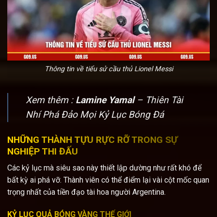
Thông tin về tiểu sử cầu thủ Lionel Messi
Xem thêm :
Lamine Yamal
– Thiên Tài
Nhí Phá Đảo Mọi Kỷ Lục Bóng Đá
NHỮNG THÀNH TỰU RỰC RỠ TRONG SỰ
NGHIỆP THI ĐẤU
Các kỷ lục mà siêu sao này thiết lập dường như rất khó để
bất kỳ ai phá vỡ. Thành viên có thể điểm lại vài cột mốc quan
trọng nhất của tiền đạo tài hoa người Argentina.
KỶ LỤC QUẢ BÓNG VÀNG THẾ GIỚI