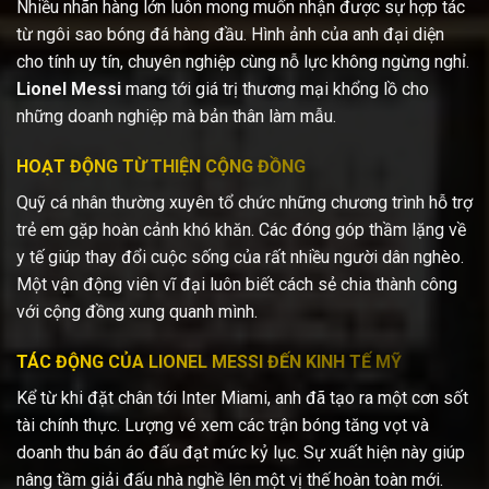
Nhiều nhãn hàng lớn luôn mong muốn nhận được sự hợp tác
từ ngôi sao bóng đá hàng đầu. Hình ảnh của anh đại diện
cho tính uy tín, chuyên nghiệp cùng nỗ lực không ngừng nghỉ.
Lionel Messi
mang tới giá trị thương mại khổng lồ cho
những doanh nghiệp mà bản thân làm mẫu.
HOẠT ĐỘNG TỪ THIỆN CỘNG ĐỒNG
Quỹ cá nhân thường xuyên tổ chức những chương trình hỗ trợ
trẻ em gặp hoàn cảnh khó khăn. Các đóng góp thầm lặng về
y tế giúp thay đổi cuộc sống của rất nhiều người dân nghèo.
Một vận động viên vĩ đại luôn biết cách sẻ chia thành công
với cộng đồng xung quanh mình.
TÁC ĐỘNG CỦA LIONEL MESSI ĐẾN KINH TẾ MỸ
Kể từ khi đặt chân tới Inter Miami, anh đã tạo ra một cơn sốt
tài chính thực. Lượng vé xem các trận bóng tăng vọt và
doanh thu bán áo đấu đạt mức kỷ lục. Sự xuất hiện này giúp
nâng tầm giải đấu nhà nghề lên một vị thế hoàn toàn mới.