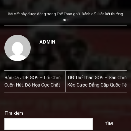
Bài viết này được đăng trong
Thể Thao go9
. Đánh dấu
liên kết thường
trực
.
ADMIN
Bắn Cá JDB GO9 – Lối Chơi
UG Thể Thao GO9 – Sân Chơi
Cuốn Hút, Đồ Họa Cực Chất
Kèo Cược Đẳng Cấp Quốc Tế
Tìm kiếm
TÌM