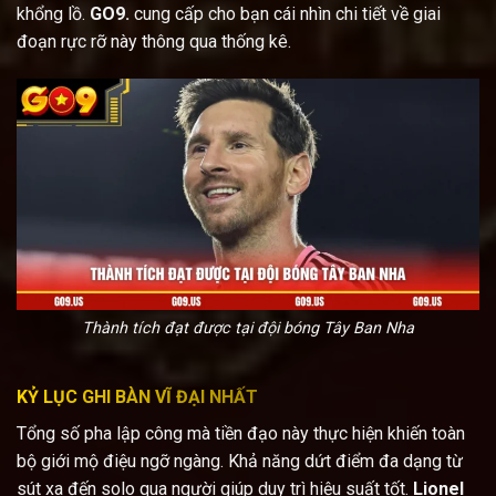
khổng lồ.
GO9.
cung cấp cho bạn cái nhìn chi tiết về giai
đoạn rực rỡ này thông qua thống kê.
Thành tích đạt được tại đội bóng Tây Ban Nha
KỶ LỤC GHI BÀN VĨ ĐẠI NHẤT
Tổng số pha lập công mà tiền đạo này thực hiện khiến toàn
bộ giới mộ điệu ngỡ ngàng. Khả năng dứt điểm đa dạng từ
sút xa đến solo qua người giúp duy trì hiệu suất tốt.
Lionel