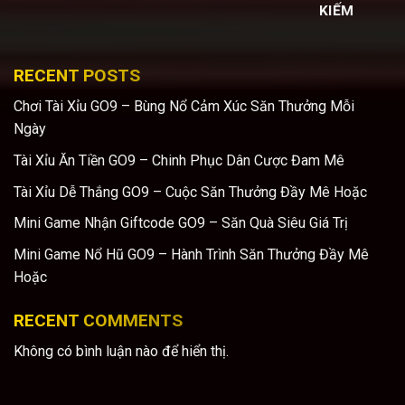
KIẾM
RECENT POSTS
Chơi Tài Xỉu GO9 – Bùng Nổ Cảm Xúc Săn Thưởng Mỗi
Ngày
Tài Xỉu Ăn Tiền GO9 – Chinh Phục Dân Cược Đam Mê
Tài Xỉu Dễ Thắng GO9 – Cuộc Săn Thưởng Đầy Mê Hoặc
Mini Game Nhận Giftcode GO9 – Săn Quà Siêu Giá Trị
Mini Game Nổ Hũ GO9 – Hành Trình Săn Thưởng Đầy Mê
Hoặc
RECENT COMMENTS
Không có bình luận nào để hiển thị.