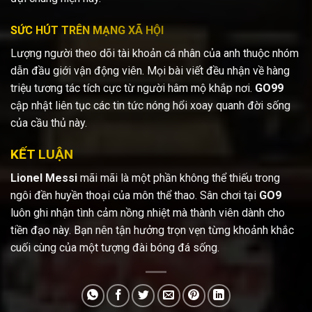
SỨC HÚT TRÊN MẠNG XÃ HỘI
Lượng người theo dõi tài khoản cá nhân của anh thuộc nhóm
dẫn đầu giới vận động viên. Mọi bài viết đều nhận về hàng
triệu tương tác tích cực từ người hâm mộ khắp nơi.
GO99
cập nhật liên tục các tin tức nóng hổi xoay quanh đời sống
của cầu thủ này.
KẾT LUẬN
Lionel Messi
mãi mãi là một phần không thể thiếu trong
ngôi đền huyền thoại của môn thể thao. Sân chơi tại
GO9
luôn ghi nhận tình cảm nồng nhiệt mà thành viên dành cho
tiền đạo này. Bạn nên tận hưởng trọn vẹn từng khoảnh khắc
cuối cùng của một tượng đài bóng đá sống.