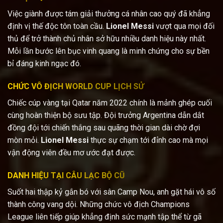
Việc giành được tám giải thưởng cá nhân cao quý đã khẳng
định vị thế độc tôn toàn cầu.
Lionel Messi
vượt qua mọi đối
thủ để trở thành chủ nhân sở hữu nhiều danh hiệu này nhất.
Mỗi lần bước lên bục vinh quang là minh chứng cho sự bền
bỉ đáng kinh ngạc đó.
CHỨC VÔ ĐỊCH WORLD CUP LỊCH SỬ
Chiếc cúp vàng tại Qatar năm 2022 chính là mảnh ghép cuối
cùng hoàn thiện bộ sưu tập. Đội trưởng Argentina dẫn dắt
đồng đội tới chiến thắng sau quãng thời gian dài chờ đợi
mòn mỏi.
Lionel Messi
thực sự chạm tới đỉnh cao mà mọi
vận động viên đều mơ ước đạt được.
DANH HIỆU TẠI CÂU LẠC BỘ CŨ
Suốt hai thập kỷ gắn bó với sân Camp Nou, anh gặt hái vô số
thành công vang dội. Những chức vô địch Champions
League liên tiếp giúp khẳng định sức mạnh tập thể từ gã